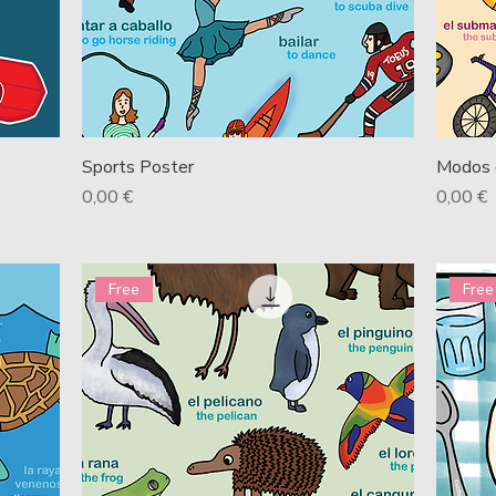
Sports Poster
Modos 
Price
Price
0,00 €
0,00 €
Free
Free