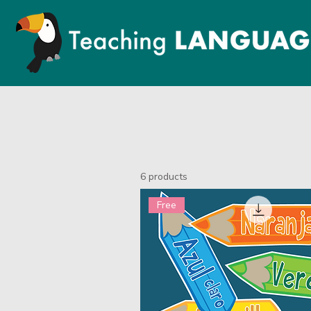
6 products
Free